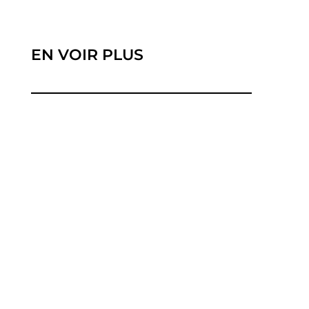
EN VOIR PLUS
La transition énergétique vers des sources
renouvelables a suscité un...