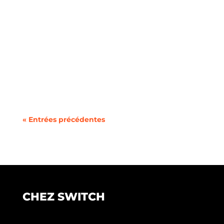
En 2025, choisir un forfait mobile pas cher n’a
jamais été aussi simple grâce à la
concurrence...
« Entrées précédentes
CHEZ SWITCH