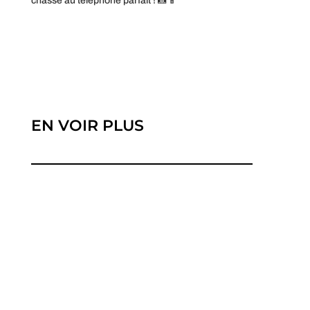
chasse au téléphone parfait ! 📸📱
EN VOIR PLUS