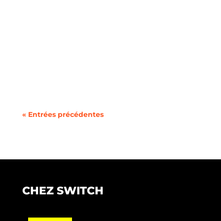
Au moment de souscrire un nouveau forfait
mobile, la question du format de votre ligne se
pose...
« Entrées précédentes
CHEZ SWITCH