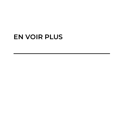
EN VOIR PLUS
Meilleur forfait mobile août 2025 : Les offres de
téléphonie mobile n’ont jamais été...