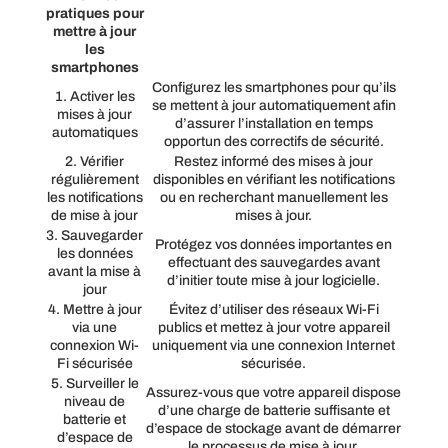
pratiques pour
mettre à jour
les
smartphones
Configurez les smartphones pour qu’ils
1. Activer les
se mettent à jour automatiquement afin
mises à jour
d’assurer l’installation en temps
automatiques
opportun des correctifs de sécurité.
2. Vérifier
Restez informé des mises à jour
régulièrement
disponibles en vérifiant les notifications
les notifications
ou en recherchant manuellement les
de mise à jour
mises à jour.
3. Sauvegarder
Protégez vos données importantes en
les données
effectuant des sauvegardes avant
avant la mise à
d’initier toute mise à jour logicielle.
jour
4. Mettre à jour
Évitez d’utiliser des réseaux Wi-Fi
via une
publics et mettez à jour votre appareil
connexion Wi-
uniquement via une connexion Internet
Fi sécurisée
sécurisée.
5. Surveiller le
Assurez-vous que votre appareil dispose
niveau de
d’une charge de batterie suffisante et
batterie et
d’espace de stockage avant de démarrer
d’espace de
le processus de mise à jour.