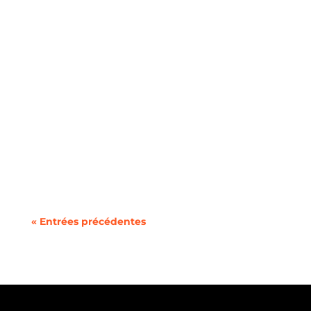
Dans le monde du sport, on accorde de plus en
plus d'importance à l'adoption de pratiques...
« Entrées précédentes