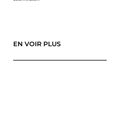
EN VOIR PLUS
Récemment, l'événement caritatif intitulé
"Stream For Humanity" a été le théâtre d'une...