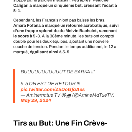
stoppé par le gardien mexicain. Peu après,
Peluche
Caligari a marqué un cinquième but, creusant l’écart à
5-1
.
Cependant, les Français n’ont pas baissé les bras.
Amara Fofana a marqué un retourné acrobatique, suivi
d’une frappe splendide de Melvin Bachelet, ramenant
le score à 5-3
. À la 38ème minute, les buts ont compté
double pour les deux équipes, ajoutant une nouvelle
couche de tension. Pendant le temps additionnel, le 12 a
marqué,
égalisant ainsi à 5-5
.
BUUUUUUUUUUUT DE BARKA !!!
5-5 ON EST DE RETOUR !!!
pic.twitter.com/Z5DoGfaAes
— Aminematue TV 😞🌧 (@AmineMaTueTV)
May 29, 2024
Tirs au But: Une Fin Crève-