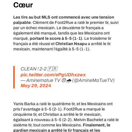
Cœur
Les tirs au but MLS ont commencé avec une tension
palpable
. Clément de Foot2Rue a raté le premier tir, suivi
par un échec mexicain. Le deuxième tir français a
également été manqué, tandis que les Mexicains ont
marqué,
portant le score à 5-5 (1-1)
. Le troisième tir
français a été réussi et
Christian Nsapu
a arrêté le tir
mexicain, maintenant l’égalité à 5-5 (1-1).
CLEAN ! 2-2 🇫🇷
pic.twitter.com/ePgUDhxzwx
— Aminematue TV 😞🌧 (@AmineMaTueTV)
May 29, 2024
Yanis Barka a raté le quatrième tir, et les Mexicains ont
pris l’avantage à 5-5 (2-1). Foot2Rue a marqué le
cinquième tir, et Christian a arrêté le tir mexicain,
égalisant à nouveau à 5-5 (2-2). Melvin Bachelet a raté le
sixième tir, tout comme les Mexicains.
Finalement, le
gardien mexicain a arrêté le tir français et les