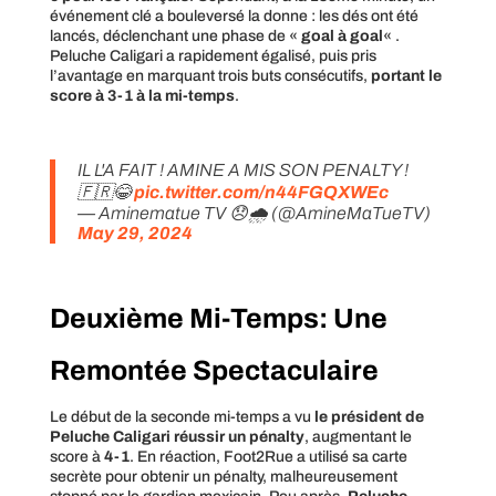
événement clé a bouleversé la donne : les dés ont été
lancés, déclenchant une phase de «
goal à goal
« .
Peluche Caligari a rapidement égalisé, puis pris
l’avantage en marquant trois buts consécutifs,
portant le
score à 3-1 à la mi-temps
.
IL L'A FAIT ! AMINE A MIS SON PENALTY !
🇫🇷😂
pic.twitter.com/n44FGQXWEc
— Aminematue TV 😞🌧 (@AmineMaTueTV)
May 29, 2024
Deuxième Mi-Temps: Une
Remontée Spectaculaire
Le début de la seconde mi-temps a vu
le président de
Peluche Caligari réussir un pénalty
, augmentant le
score à
4-1
. En réaction, Foot2Rue a utilisé sa carte
secrète pour obtenir un pénalty, malheureusement