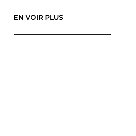
EN VOIR PLUS
La transition énergétique vers des sources
renouvelables a suscité un...