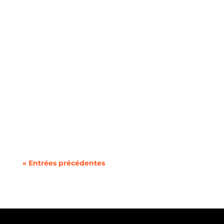
De nombreux ménages contribuent sans le
savoir à la hausse des coûts...
« Entrées précédentes