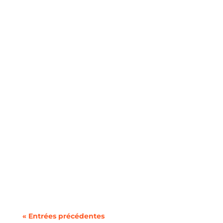
Choisir des appareils électroménagers avec
soin peut conduire à des économies...
À l'approche de l'hiver, de nombreux
propriétaires cherchent des moyens de...
« Entrées précédentes