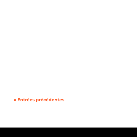
L'intégration des voitures électriques avec les
réseaux intelligents...
« Entrées précédentes