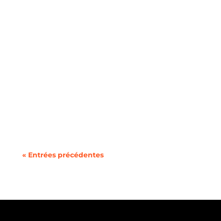
La transition vers les véhicules électriques
soulève une gamme de...
« Entrées précédentes