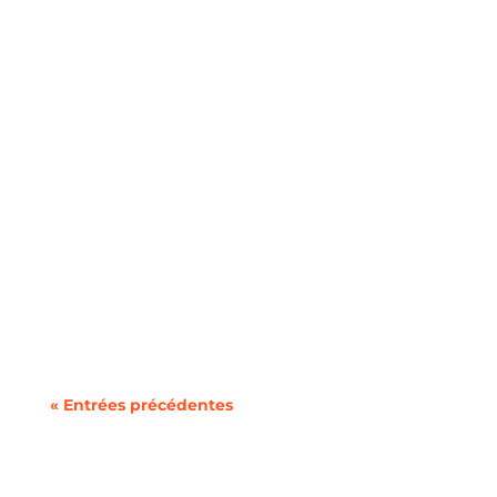
Au moment de souscrire un nouveau forfait
mobile, la question du format de votre ligne se
pose...
« Entrées précédentes