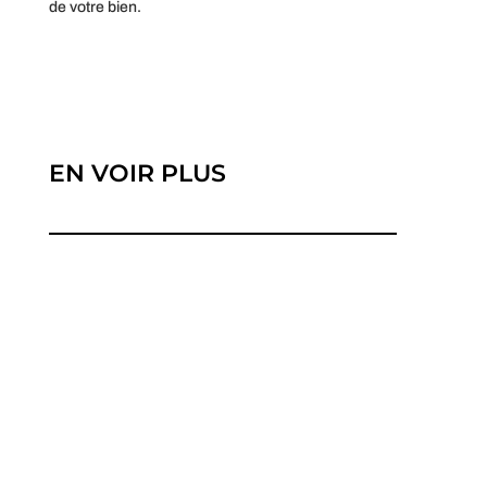
de votre bien.
EN VOIR PLUS
Comprendre une facture d'électricité peut
sembler décourageant, mais c'est...