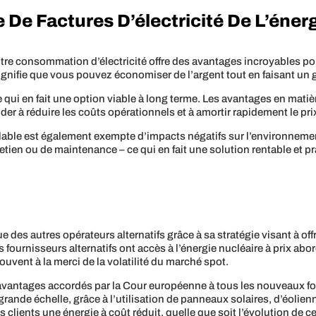
 De Factures D’électricité De L’éne
otre consommation d’électricité offre des avantages incroyables pou
i signifie que vous pouvez économiser de l’argent tout en faisant un 
e qui en fait une option viable à long terme. Les avantages en matière 
ider à réduire les coûts opérationnels et à amortir rapidement le pri
lable est également exempte d’impacts négatifs sur l’environnement 
etien ou de maintenance – ce qui en fait une solution rentable et pra
e des autres opérateurs alternatifs grâce à sa stratégie visant à offr
 fournisseurs alternatifs ont accès à l’énergie nucléaire à prix ab
souvent à la merci de la volatilité du marché spot.
s avantages accordés par la Cour européenne à tous les nouveaux fou
rande échelle, grâce à l’utilisation de panneaux solaires, d’éolien
clients une énergie à coût réduit, quelle que soit l’évolution de c