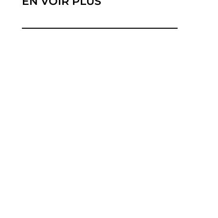
EN VOIR PLUS
Le concept de l'autoconsommation en énergie
solaire présente une approche pratique...