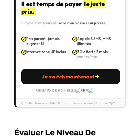
Il est temps de payer
le juste
prix.
Simple, transparent,
sans mauvaises surprises.
Prix garanti, jamais
Appels & SMS, MMS
augmenté
illimités
Internet zone UE inclus
5G offerte 3 mois
puis +3€/mois
Je switch maintenant
RÉSEAUX DISPONIBLES
Activation sous 24h
Portabilité conservée
Support 7j/7
Évaluer Le Niveau De