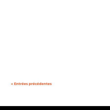
Une Bonne Nouvelle pour Nos Clients Fidèles À
partir du 1er février 2025, le tarif réglementé
de...
« Entrées précédentes